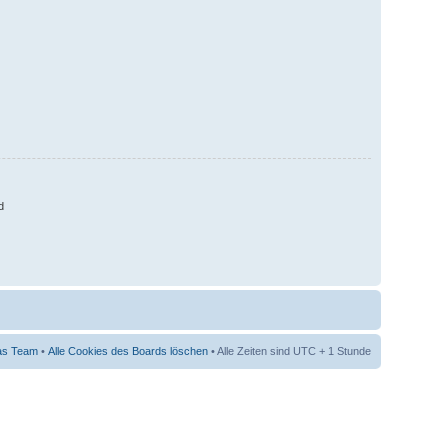
d
as Team
•
Alle Cookies des Boards löschen
• Alle Zeiten sind UTC + 1 Stunde