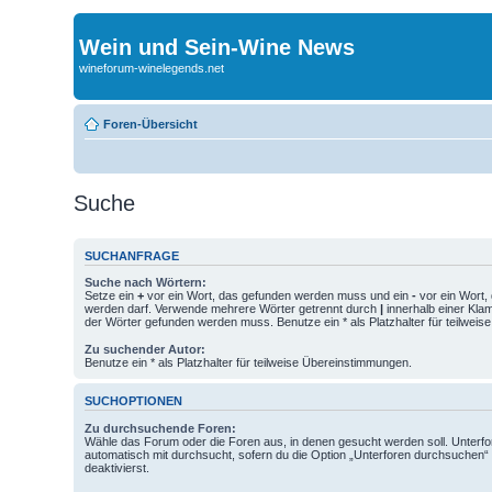
Wein und Sein-Wine News
wineforum-winelegends.net
Foren-Übersicht
Suche
SUCHANFRAGE
Suche nach Wörtern:
Setze ein
+
vor ein Wort, das gefunden werden muss und ein
-
vor ein Wort,
werden darf. Verwende mehrere Wörter getrennt durch
|
innerhalb einer Kla
der Wörter gefunden werden muss. Benutze ein * als Platzhalter für teilwei
Zu suchender Autor:
Benutze ein * als Platzhalter für teilweise Übereinstimmungen.
SUCHOPTIONEN
Zu durchsuchende Foren:
Wähle das Forum oder die Foren aus, in denen gesucht werden soll. Unterf
automatisch mit durchsucht, sofern du die Option „Unterforen durchsuchen“ 
deaktivierst.