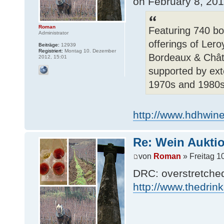
on February 8, 20
Roman
Featuring 740 bo
Administrator
offerings of Lero
Beiträge:
12939
Registriert:
Montag 10. Dezember
Bordeaux & Chât
2012, 15:01
supported by ext
1970s and 1980
http://www.hdhwin
Re: Wein Auktio
von
Roman
» Freitag 1
DRC: overstretche
http://www.thedrin