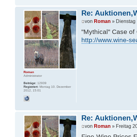
Re: Auktionen,
von
Roman
» Dienstag 
"Mythical" Case of
http://www.wine-se
Roman
Administrator
Beiträge:
12939
Registriert:
Montag 10. Dezember
2012, 15:01
Re: Auktionen,
von
Roman
» Freitag 2
Fine-Wine Prices F