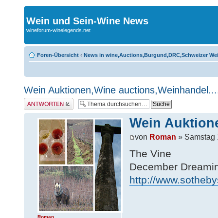
Wein und Sein-Wine News
wineforum-winelegends.net
Foren-Übersicht
‹
News in wine,Auctions,Burgund,DRC,Schweizer We
Wein Auktionen,Wine auctions,Weinhandel...
Antwort erstellen
Wein Auktione
von
Roman
» Samstag 
The Vine
December Dreaming
http://www.sotheby
Roman