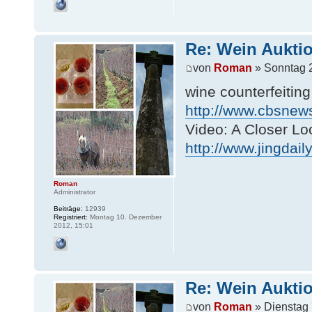
Re: Wein Auktio
von
Roman
» Sonntag 
wine counterfeiti
http://www.cbsnews
Video: A Closer L
http://www.jingdail
Roman
Administrator
Beiträge:
12939
Registriert:
Montag 10. Dezember
2012, 15:01
Re: Wein Auktio
von
Roman
» Dienstag 