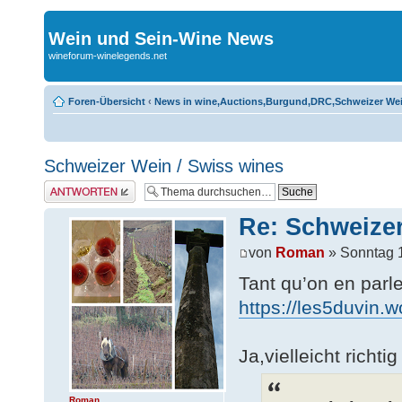
Wein und Sein-Wine News
wineforum-winelegends.net
Foren-Übersicht
‹
News in wine,Auctions,Burgund,DRC,Schweizer We
Schweizer Wein / Swiss wines
Antwort erstellen
Re: Schweizer
von
Roman
» Sonntag 1
Tant qu’on en par
https://les5duvin.
Ja,vielleicht richti
Roman