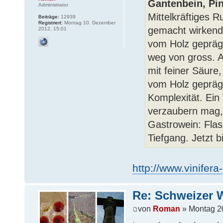
Gantenbein, Pin
Administrator
Mittelkräftiges R
Beiträge:
12939
Registriert:
Montag 10. Dezember
gemacht wirkende
2012, 15:01
vom Holz geprägt
weg von gross. A
mit feiner Säure,
vom Holz geprägt,
Komplexität. Ein
verzaubern mag, d
Gastrowein: Flas
Tiefgang. Jetzt b
http://www.vinifera
Re: Schweizer 
von
Roman
» Montag 20